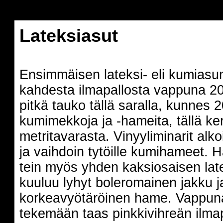
kumimekko, latex, fetish, sexy
Lateksiasut
Ensimmäisen lateksi- eli kumiasu
kahdesta ilmapallosta vappuna 200
pitkä tauko tällä saralla, kunnes 
kumimekkoja ja -hameita, tällä k
metritavarasta. Vinyyliminarit alk
ja vaihdoin tytöille kumihameet. H
tein myös yhden kaksiosaisen lat
kuuluu lyhyt boleromainen jakku j
korkeavyötäröinen hame. Vappuna
tekemään taas pinkkivihreän ilma